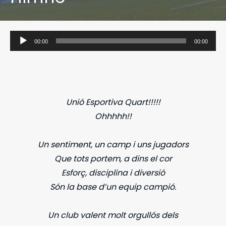
Reproductor
00:00
00:00
d'àudio
Unió Esportiva Quart!!!!!
Ohhhhh!!
Un sentiment, un camp i uns jugadors
Que tots portem, a dins el cor
Esforç, disciplina i diversió
Són la base d’un equip campió.
Un club valent molt orgullós dels